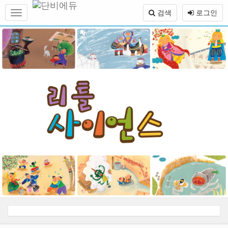
메
검색
로그인
뉴
토
본
글
문
하
바
기
로
가
기